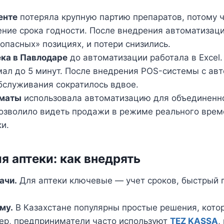
енте
потеряла крупную партию препаратов, потому ч
ение срока годности. После внедрения автоматизац
опасных» позициях, и потери снизились.
ка в Павлодаре
до автоматизации работала в Excel.
мал до 5 минут. После внедрения POS-системы с а
бслуживания сократилось вдвое.
лматы
использовала автоматизацию для объединенно
позволило видеть продажи в режиме реального врем
и.
и
я аптеки: как внедрять
ачи.
Для аптеки ключевые — учет сроков, быстрый п
му.
В Казахстане популярны простые решения, кото
ер, предприниматели часто используют
TEZ KASSA
,