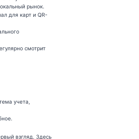
локальный рынок.
ал для карт и QR-
ального
регулярно смотрит
тема учета,
бное.
ервый взгляд. Здесь