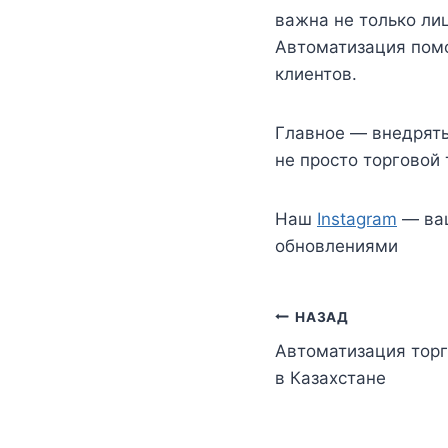
важна не только лиц
Автоматизация помо
клиентов.
Главное — внедрять 
не просто торговой 
Наш
Instagram
— ваш
обновлениями
Навигация
НАЗАД
Автоматизация торг
по
в Казахстане
записям