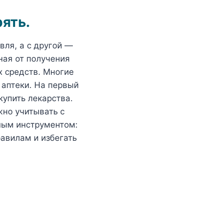
рять
.
вля, а с другой —
ная от получения
х средств. Многие
 аптеки. На первый
купить лекарства.
жно учитывать с
ным инструментом:
равилам и избегать