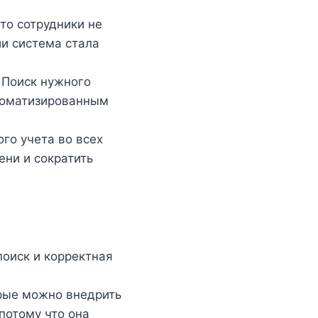
то сотрудники не
ии система стала
 Поиск нужного
втоматизированным
го учета во всех
ени и сократить
оиск и корректная
рые можно внедрить
 потому что она