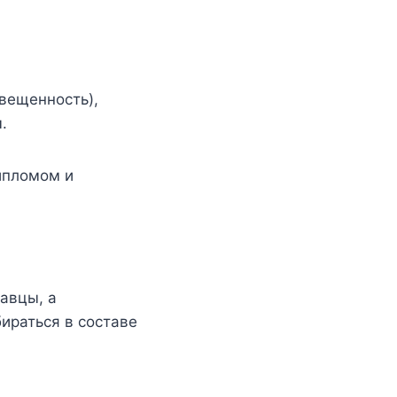
свещенность),
.
ипломом и
авцы, а
ираться в составе