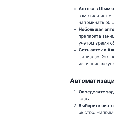
Аптека в Шымк
заметили истеч
напоминать об «
Небольшая апте
препарата зани
учетом время о
Сеть аптек в А
филиалах. Это 
излишние закупк
Автоматизац
Определите зад
касса.
Выберите систе
быстро. Наприм