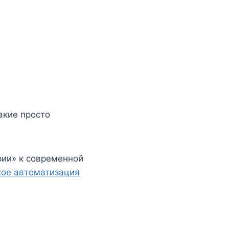
акие просто
рии» к современной
кое автоматизация